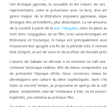
l’art érotique japonais, la sexualité et les mœurs de se
représentants, voire le précurseur avec ce livre, d’un art
genre majeur de la littérature populaire japonaise, équiv
distingue des précédents, plus didactiques. La vie amoureuse
de la société à partir de la
pax Tokugawa
, mise en place a
Sont donc conjuguées, en un film, trois caractéristiques im
littérature et l’estampe. Si l’
ukiyo
est principalement ass
trouveront leur apogée à la fin de la période Edo, il renvoie
état d’esprit, un art de vivre et de profiter de l’instant pré
L’œuvre de Saikaku se déroule à un moment où naît une no
contexte historique réaliste. Afin de mieux comprendre so
de présenter l’époque d’Edo. Nous cernerons mieux le
développera une culture du désir sophistiquée, dont
L’H
Dans un second temps, je proposerai un aperçu de la cultu
plaisir, notamment celui de Yoshiwara à Edo, où se passe
explicités, j’en viendrai au précieux film.
Toutefois, avant d’entrer dans le vif du sujet, voici un bre