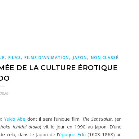
,
,
,
,
UE
FILMS
FILMS D'ANIMATION
JAPON
NON CLASSÉ
IMÉE DE LA CULTURE ÉROTIQUE
DO
 2026
ux
Yukio Abe
dont il sera l’unique film.
The Sensualist
, (en
shoku ichidai otoko
) vit le jour en 1990 au Japon. D’une
de cela, dans le Japon de l’
époque Edo
(1603-1868) au