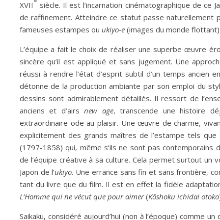
XVII
siècle. Il est l’incarnation cinématographique de ce J
de raffinement. Atteindre ce statut passe naturellement p
fameuses estampes ou
ukiyo-e
(images du monde flottant) d
L’équipe a fait le choix de réaliser une superbe œuvre ér
sincère qu’il est appliqué et sans jugement. Une approche
réussi à rendre l’état d’esprit subtil d’un temps ancien en
détonne de la production ambiante par son emploi du style
dessins sont admirablement détaillés. Il ressort de l’en
anciens et d’airs
new age
, transcende une histoire d
extraordinaire ode au plaisir. Une œuvre de charme, vivante
explicitement des grands maîtres de l’estampe tels que
(1797-1858) qui, même s’ils ne sont pas contemporains de
de l’équipe créative à sa culture. Cela permet surtout un 
Japon de l’
ukiyo
. Une errance sans fin et sans frontière, 
tant du livre que du film. Il est en effet la fidèle adaptati
L’Homme qui ne vécut que pour aimer
(
Kôshoku ichidai otoko
Saikaku, considéré aujourd’hui (non à l’époque) comme un 