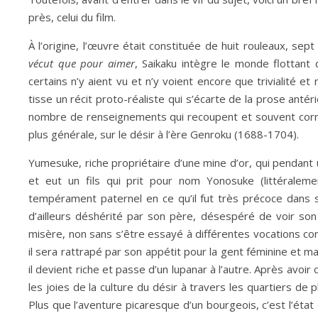
près, celui du film.
À l’origine, l’œuvre était constituée de huit rouleaux, sep
vécut que pour aimer
, Saikaku intègre le monde flottant 
certains n’y aient vu et n’y voient encore que trivialité e
tisse un récit proto-réaliste qui s’écarte de la prose antér
nombre de renseignements qui recoupent et souvent corrobo
plus générale, sur le désir à l’ère Genroku (1688-1704).
Yumesuke, riche propriétaire d’une mine d’or, qui pendant 
et eut un fils qui prit pour nom Yonosuke (littéralem
tempérament paternel en ce qu’il fut très précoce dans so
d’ailleurs déshérité par son père, désespéré de voir son f
misère, non sans s’être essayé à différentes vocations c
il sera rattrapé par son appétit pour la gent féminine et m
il devient riche et passe d’un lupanar à l’autre. Après avoir
les joies de la culture du désir à travers les quartiers de p
Plus que l’aventure picaresque d’un bourgeois, c’est l’éta