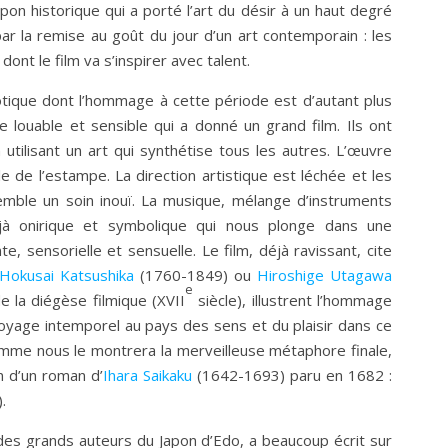
apon historique qui a porté l’art du désir à un haut degré
ar la remise au goût du jour d’un art contemporain : les
ont le film va s’inspirer avec talent.
otique dont l’hommage à cette période est d’autant plus
 louable et sensible qui a donné un grand film. Ils ont
 utilisant un art qui synthétise tous les autres. L’œuvre
 de l’estampe. La direction artistique est léchée et les
semble un soin inouï. La musique, mélange d’instruments
éjà onirique et symbolique qui nous plonge dans une
, sensorielle et sensuelle. Le film, déjà ravissant, cite
Hokusai Katsushika
(1760-1849) ou
Hiroshige Utagawa
e
 la diégèse filmique (XVII
siècle), illustrent l’hommage
voyage intemporel au pays des sens et du plaisir dans ce
comme nous le montrera la merveilleuse métaphore finale,
on d’un roman d’
Ihara Saikaku
(1642-1693) paru en 1682 :
).
des grands auteurs du Japon d’Edo, a beaucoup écrit sur