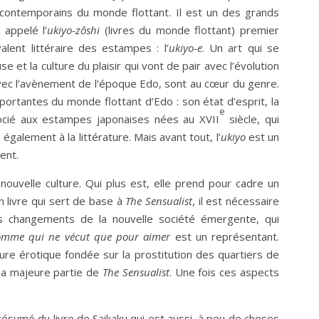
s contemporains du monde flottant. Il est un des grands
 appelé l’
ukiyo-zôshi
(livres du monde flottant) premier
alent littéraire des estampes : l’
ukiyo-e
. Un art qui se
 et la culture du plaisir qui vont de pair avec l’évolution
vec l’avènement de l’époque Edo, sont au cœur du genre.
portantes du monde flottant d’Edo : son état d’esprit, la
e
ocié aux estampes japonaises nées au XVII
siècle, qui
 également à la littérature. Mais avant tout, l’
ukiyo
est un
sent.
uvelle culture. Qui plus est, elle prend pour cadre un
n livre qui sert de base à
The Sensualist
, il est nécessaire
s changements de la nouvelle société émergente, qui
omme qui ne vécut que pour aimer
est un représentant.
re érotique fondée sur la prostitution des quartiers de
 la majeure partie de
The Sensualist
. Une fois ces aspects
f résumé du livre de Saikaku qui est aussi, à peu de choses