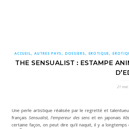
,
,
,
,
ACCUEIL
AUTRES PAYS
DOSSIERS
EROTIQUE
EROTIQ
THE SENSUALIST : ESTAMPE AN
D’E
21 mai
Une perle artistique réalisée par le regretté et talentue
français
Sensualist, l’empereur des sens
et en japonais
Kô
certaine façon, on peut dire qu’il naquit, il y a longtemps 
e