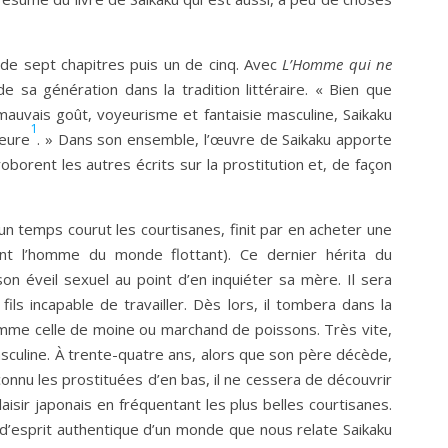
t de sept chapitres puis un de cinq. Avec
L’Homme qui ne
de sa génération dans la tradition littéraire. « Bien que
t mauvais goût, voyeurisme et fantaisie masculine, Saikaku
1
ieure
. » Dans son ensemble, l’œuvre de Saikaku apporte
rent les autres écrits sur la prostitution et, de façon
un temps courut les courtisanes, finit par en acheter une
ent l’homme du monde flottant). Ce dernier hérita du
n éveil sexuel au point d’en inquiéter sa mère. Il sera
ils incapable de travailler. Dès lors, il tombera dans la
omme celle de moine ou marchand de poissons. Très vite,
asculine. À trente-quatre ans, alors que son père décède,
 connu les prostituées d’en bas, il ne cessera de découvrir
laisir japonais en fréquentant les plus belles courtisanes.
t d’esprit authentique d’un monde que nous relate Saikaku