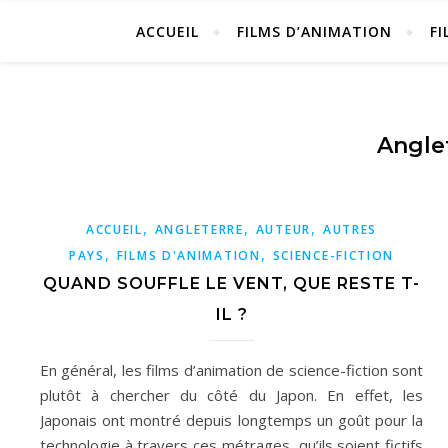
ACCUEIL
FILMS D’ANIMATION
FI
Angle
,
,
,
ACCUEIL
ANGLETERRE
AUTEUR
AUTRES
,
,
PAYS
FILMS D'ANIMATION
SCIENCE-FICTION
QUAND SOUFFLE LE VENT, QUE RESTE T-
IL ?
En général, les films d’animation de science-fiction sont
plutôt à chercher du côté du Japon. En effet, les
Japonais ont montré depuis longtemps un goût pour la
technologie à travers ces métrages, qu’ils soient fictifs