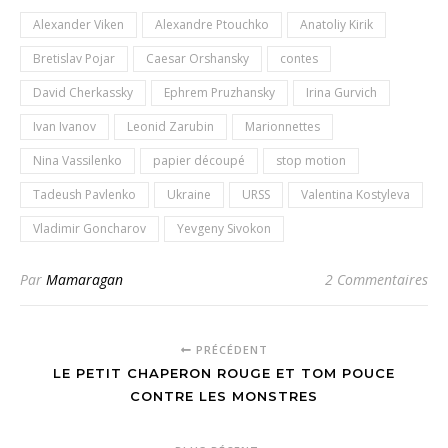
Alexander Viken
Alexandre Ptouchko
Anatoliy Kirik
Bretislav Pojar
Caesar Orshansky
contes
David Cherkassky
Ephrem Pruzhansky
Irina Gurvich
Ivan Ivanov
Leonid Zarubin
Marionnettes
Nina Vassilenko
papier découpé
stop motion
Tadeush Pavlenko
Ukraine
URSS
Valentina Kostyleva
Vladimir Goncharov
Yevgeny Sivokon
Par
Mamaragan
2 Commentaires
PRÉCÉDENT
LE PETIT CHAPERON ROUGE ET TOM POUCE
CONTRE LES MONSTRES