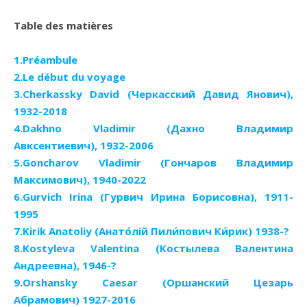
Table des matières
1.Préambule
2.Le début du voyage
3.Cherkassky David (Черкасский Давид Янович),
1932-2018
4.Dakhno Vladimir (Дахно Владимир
Авксентиевич), 1932-2006
5.Goncharov Vladimir (Гончаров Владимир
Максимович), 1940-2022
6.Gurvich Irina (Гурвич Ирина Борисовна), 1911-
1995
7.Kirik Anatoliy (Анато́лій Пили́пович Ки́рик) 1938-?
8.Kostyleva Valentina (Костылева Валентина
Андреевна), 1946-?
9.Orshansky Caesar (Оршанский Цезарь
Абрамович) 1927-2016