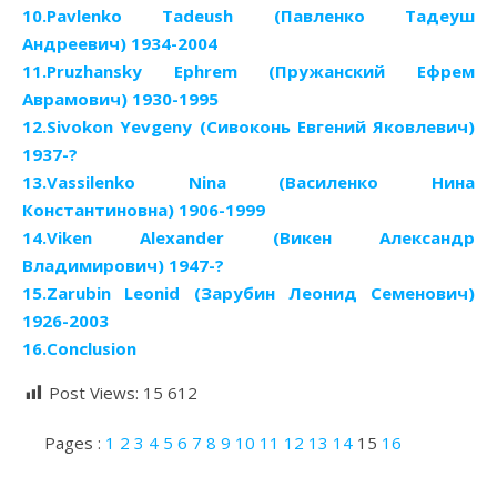
10.Pavlenko Tadeush (Павленко Тадеуш
Андреевич) 1934-2004
11.Pruzhansky Ephrem (Пружанский Ефрем
Аврамович) 1930-1995
12.Sivokon Yevgeny (Сивоконь Евгений Яковлевич)
1937-?
13.Vassilenko Nina (Василенко Нина
Константиновна) 1906-1999
14.Viken Alexander (Викен Александр
Владимирович) 1947-?
15.Zarubin Leonid (Зарубин Леонид Семенович)
1926-2003
16.Conclusion
Post Views:
15 612
Pages :
1
2
3
4
5
6
7
8
9
10
11
12
13
14
15
16