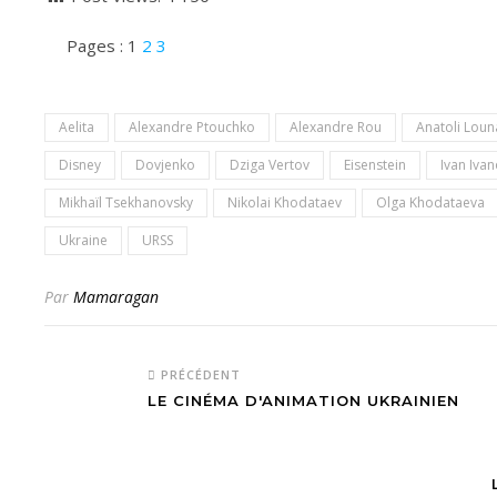
Pages :
1
2
3
Aelita
Alexandre Ptouchko
Alexandre Rou
Anatoli Loun
Disney
Dovjenko
Dziga Vertov
Eisenstein
Ivan Iva
Mikhaïl Tsekhanovsky
Nikolai Khodataev
Olga Khodataeva
Ukraine
URSS
Par
Mamaragan
PRÉCÉDENT
LE CINÉMA D'ANIMATION UKRAINIEN