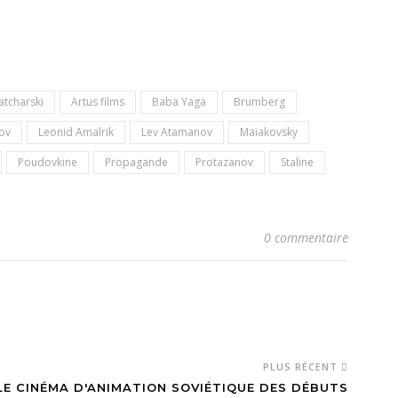
atcharski
Artus films
Baba Yaga
Brumberg
nov
Leonid Amalrik
Lev Atamanov
Maïakovsky
Poudovkine
Propagande
Protazanov
Staline
0 commentaire
PLUS RÉCENT
LE CINÉMA D'ANIMATION SOVIÉTIQUE DES DÉBUTS