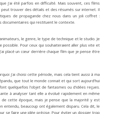
 que j’ai été parfois en difficulté. Mais souvent, ces films
peut trouver des détails et des résumés sur internet. Il
iétiques de propagande chez nous dans un joli coffret :
es documentaires qui restituent le contexte.
 animateurs, le genre, le type de technique et le studio. Je
possible. Pour ceux qui souhaiteraient aller plus vite et
, j’ai placé un cœur derrière chaque film que je pense être
quoi j’ai choisi cette période, mais cela tient aussi à ma
épandu, que tout le monde connait et qui sort aujourd’hui
 font quelquefois l’objet de fantasmes ou d’idées reçues.
nante à analyser tant elle a évolué rapidement en même
ms de cette époque, mais je pense que la majorité y est
n entendu, beaucoup ont également disparu. Cela dit, le
 se faire une idée précise. Pour éviter un dossier trop