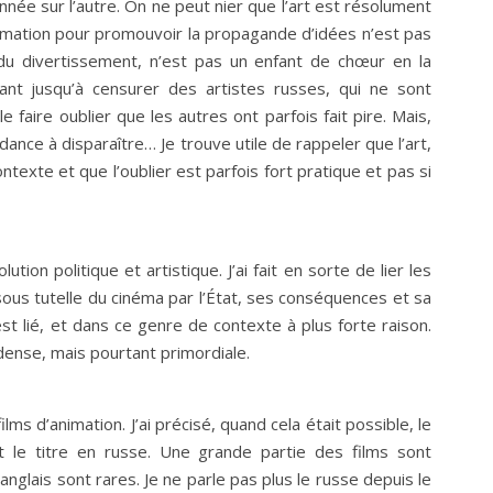
nnée sur l’autre. On ne peut nier que l’art est résolument
 l’animation pour promouvoir la propagande d’idées n’est pas
 du divertissement, n’est pas un enfant de chœur en la
lant jusqu’à censurer des artistes russes, qui ne sont
faire oublier que les autres ont parfois fait pire. Mais,
ance à disparaître… Je trouve utile de rappeler que l’art,
ontexte et que l’oublier est parfois fort pratique et pas si
ution politique et artistique. J’ai fait en sorte de lier les
e sous tutelle du cinéma par l’État, ses conséquences et sa
est lié, et dans ce genre de contexte à plus forte raison.
 dense, mais pourtant primordiale.
lms d’animation. J’ai précisé, quand cela était possible, le
nt le titre en russe. Une grande partie des films sont
glais sont rares. Je ne parle pas plus le russe depuis le