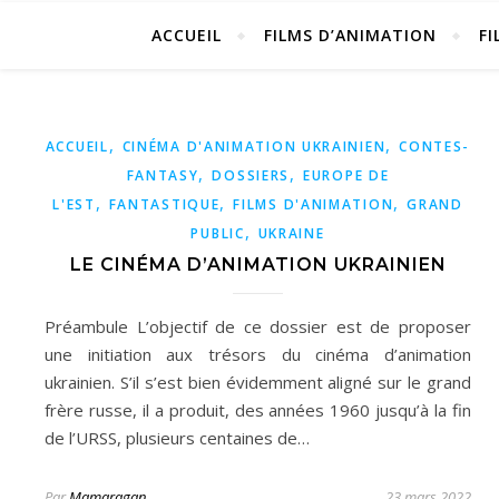
ACCUEIL
FILMS D’ANIMATION
FI
,
,
ACCUEIL
CINÉMA D'ANIMATION UKRAINIEN
CONTES-
,
,
FANTASY
DOSSIERS
EUROPE DE
,
,
,
L'EST
FANTASTIQUE
FILMS D'ANIMATION
GRAND
,
PUBLIC
UKRAINE
LE CINÉMA D’ANIMATION UKRAINIEN
Préambule L’objectif de ce dossier est de proposer
une initiation aux trésors du cinéma d’animation
ukrainien. S’il s’est bien évidemment aligné sur le grand
frère russe, il a produit, des années 1960 jusqu’à la fin
de l’URSS, plusieurs centaines de…
Par
Mamaragan
23 mars 2022