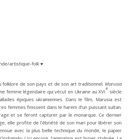
e/artistique-folk ♥
u folklore de son pays et de son art traditionnel.
Marusia
e
’une femme légendaire qui vécut en Ukraine au XVI
siècle
allades épiques ukrainiennes. Dans le film, Marusia est
tres femmes finissent dans le harem d’un puissant sultan.
rage et se feront capturer par le monarque. Ce dernier
e, elle profite de l’ébriété de son mari pour libérer son
renoue avec la plus belle technique du monde, le papier
shansky ! Ici encore, l’animation est hyper stylisée. La