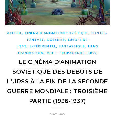
,
,
ACCUEIL
CINÉMA D'ANIMATION SOVIÉTIQUE
CONTES-
,
,
FANTASY
DOSSIERS
EUROPE DE
,
,
,
L'EST
EXPÉRIMENTAL
FANTASTIQUE
FILMS
,
,
,
D'ANIMATION
MUET
PROPAGANDE
URSS
LE CINÉMA D’ANIMATION
SOVIÉTIQUE DES DÉBUTS DE
L’URSS À LA FIN DE LA SECONDE
GUERRE MONDIALE : TROISIÈME
PARTIE (1936-1937)
6 juin 2022