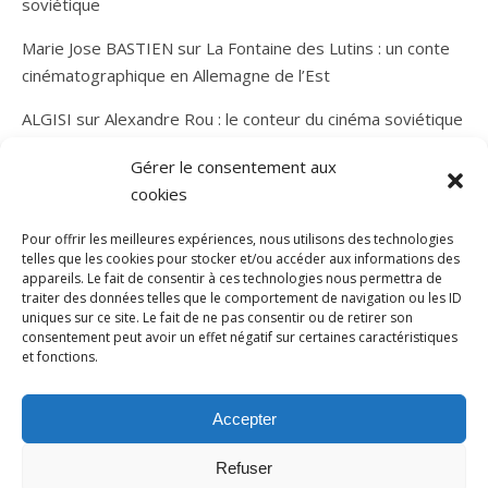
soviétique
Marie Jose BASTIEN
sur
La Fontaine des Lutins : un conte
cinématographique en Allemagne de l’Est
ALGISI
sur
Alexandre Rou : le conteur du cinéma soviétique
Gérer le consentement aux
cookies
Pour offrir les meilleures expériences, nous utilisons des technologies
telles que les cookies pour stocker et/ou accéder aux informations des
appareils. Le fait de consentir à ces technologies nous permettra de
traiter des données telles que le comportement de navigation ou les ID
uniques sur ce site. Le fait de ne pas consentir ou de retirer son
consentement peut avoir un effet négatif sur certaines caractéristiques
et fonctions.
Thème Bard par
WP Royal
.
Accueil
A propos de l’Arène d’Airain
Mentions légales
Accepter
Me contacter
Hébergé par Webchezmoi
Refuser