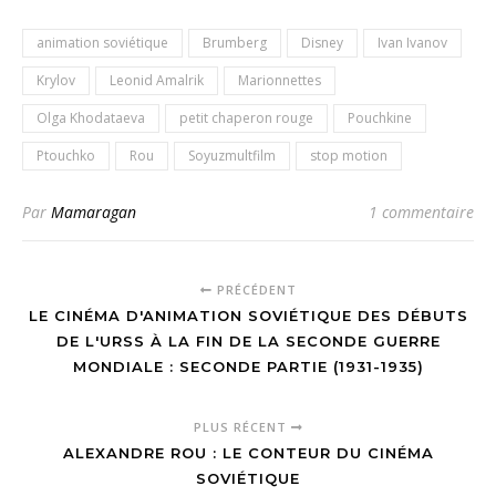
animation soviétique
Brumberg
Disney
Ivan Ivanov
Krylov
Leonid Amalrik
Marionnettes
Olga Khodataeva
petit chaperon rouge
Pouchkine
Ptouchko
Rou
Soyuzmultfilm
stop motion
Par
Mamaragan
1 commentaire
PRÉCÉDENT
LE CINÉMA D'ANIMATION SOVIÉTIQUE DES DÉBUTS
DE L'URSS À LA FIN DE LA SECONDE GUERRE
MONDIALE : SECONDE PARTIE (1931-1935)
PLUS RÉCENT
ALEXANDRE ROU : LE CONTEUR DU CINÉMA
SOVIÉTIQUE