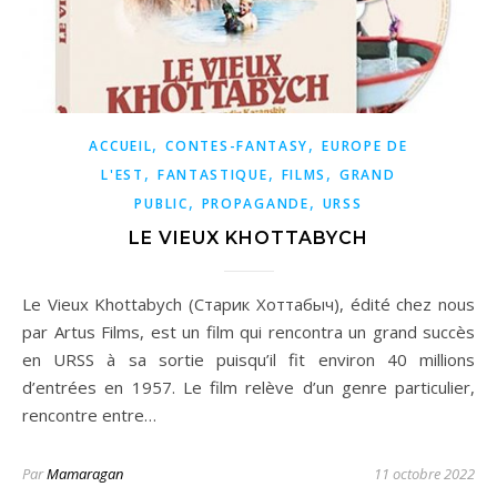
,
,
ACCUEIL
CONTES-FANTASY
EUROPE DE
,
,
,
L'EST
FANTASTIQUE
FILMS
GRAND
,
,
PUBLIC
PROPAGANDE
URSS
LE VIEUX KHOTTABYCH
Le Vieux Khottabych (Старик Хоттабыч), édité chez nous
par Artus Films, est un film qui rencontra un grand succès
en URSS à sa sortie puisqu’il fit environ 40 millions
d’entrées en 1957. Le film relève d’un genre particulier,
rencontre entre…
Par
Mamaragan
11 octobre 2022