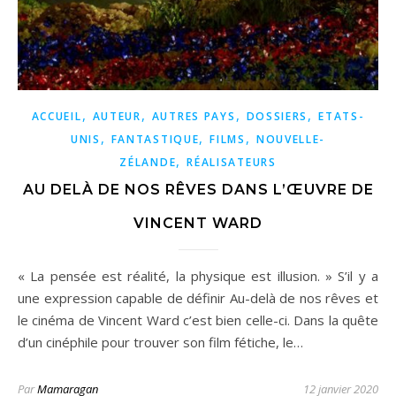
,
,
,
,
ACCUEIL
AUTEUR
AUTRES PAYS
DOSSIERS
ETATS-
,
,
,
UNIS
FANTASTIQUE
FILMS
NOUVELLE-
,
ZÉLANDE
RÉALISATEURS
AU DELÀ DE NOS RÊVES DANS L’ŒUVRE DE
VINCENT WARD
« La pensée est réalité, la physique est illusion. » S’il y a
une expression capable de définir Au-delà de nos rêves et
le cinéma de Vincent Ward c’est bien celle-ci. Dans la quête
d’un cinéphile pour trouver son film fétiche, le…
Par
Mamaragan
12 janvier 2020