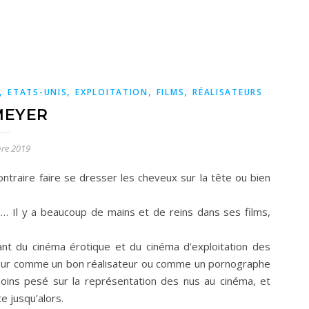
,
,
,
,
ETATS-UNIS
EXPLOITATION
FILMS
RÉALISATEURS
MEYER
re 2019
ontraire faire se dresser les cheveux sur la tête ou bien
ue… Il y a beaucoup de mains et de reins dans ses films,
t du cinéma érotique et du cinéma d’exploitation des
tour comme un bon réalisateur ou comme un pornographe
moins pesé sur la représentation des nus au cinéma, et
e jusqu’alors.