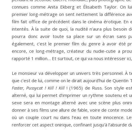
connues comme Anita Ekberg et Élisabeth Taylor. On lui
premier long-métrage on sent nettement la différence av
film fait office de précédent dans le cinéma érotique. En 
intentés. À la suite de quoi, la nudité n’aura plus besoin
pourra donc avoir toute sa place sur un écran sans pa
également, c’est le premier film du genre à avoir été pr
encore, ce long-métrage, créateur du nudie-cutie a prou
rapporté 1 million… Et surtout, ce qui va nous intéresser ici
Le monsieur va développer un univers très personnel. À te
que c’est de lui, comme on le dirait aujourd’hui de Quentin
Faster, Pussycat ! Kill ! Kill
! (1965) de Russ. Son style es
alterné, qui lui permet d’imprimer un rythme soutenu et u
sexe sera en montage alterné avec une scène plus oniriq
donner à ses films une allure de fable, voire de conte mod
où un couple court nu dans l’eau en toute innocence. Le
renforcer cet aspect onirique, confinant jusqu’à l’absurde d