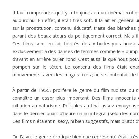
Il faut comprendre qu’il y a toujours eu un cinéma érot
aujourd’hui. En effet, il était très soft. Il fallait en géné
sur la prostitution, contenu éducatif, traite des blanche
parant des beaux atours du politiquement correct. Mais il y
Ces films sont en fait hérités des « burlesques houses
exclusivement à des danses de femmes comme le « bump a
d’avant en arrière ou en rond. C’est aussi là que nous pou
pompon sur le téton. Le contenu des films était exa
mouvements, avec des images fixes ; on se contentait de f
À partir de 1955, prolifère le genre du film nudiste ou
n
connaître un essor plus important. Des films innocents o
initiation au naturisme. Pellicules au final assez ennuyeu
dans le dernier quart d’heure un nu intégral (selon les nor
Ces films n’étaient ni sexy, ni bien suggestifs, mais plutôt 
On l’a vu, le genre érotique bien que représenté était très s