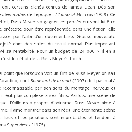
 doit certains clichés connus de James Dean. Dès son
ec les
nudies
de l’époque :
L’Immoral Mr. Teas
(1959). Ce
effet, Russ Meyer va gagner les procès qui vont lui être
 de prétexte pour être représentée dans une fiction, elle
sser par l’alibi d’un documentaire. Grosse nouveauté
ojeté dans des salles du circuit normal. Plus important
vé sa rentabilité. Pour un budget de 24 000 $, il en a
, c’est le début de la Russ Meyer’s touch.
l point que lorsqu’on voit un film de Russ Meyer on sait
 Tarantino, dont
Boulevard de la mort
(2007) doit pas mal à
t reconnaissable par son sens du montage, nerveux et
n récit plus complexe à ses films. Parfois, une scène de
ue. D’ailleurs à propos d’onirisme, Russ Meyer aime à
erne. Il aime montrer dans son récit, une étonnante scène
s lieux et les positions sont improbables et tendent à
ans S
upervixens
(1975).