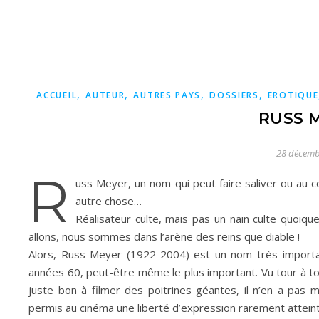
,
,
,
,
ACCUEIL
AUTEUR
AUTRES PAYS
DOSSIERS
EROTIQUE
RUSS 
28 décemb
R
uss Meyer, un nom qui peut faire saliver ou au c
autre chose…
Réalisateur culte, mais pas un nain culte quoiq
allons, nous sommes dans l’arène des reins que diable !
Alors, Russ Meyer (1922-2004) est un nom très importan
années 60, peut-être même le plus important. Vu tour à 
juste bon à filmer des poitrines géantes, il n’en a pas 
permis au cinéma une liberté d’expression rarement atteint