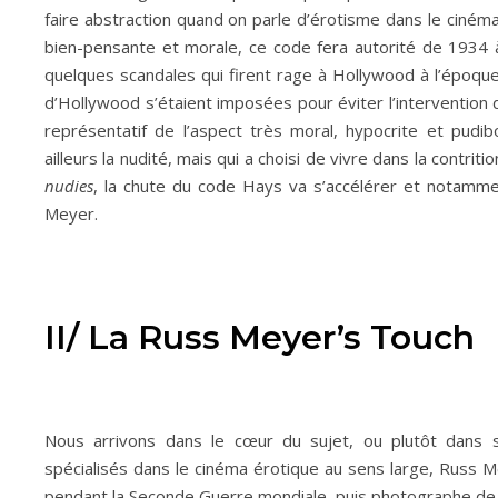
faire abstraction quand on parle d’érotisme dans le cinéma
bien-pensante et morale, ce code fera autorité de 1934 à 1
quelques scandales qui firent rage à Hollywood à l’époque. 
d’Hollywood s’étaient imposées pour éviter l’intervention 
représentatif de l’aspect très moral, hypocrite et pud
ailleurs la nudité, mais qui a choisi de vivre dans la contriti
nudies
, la chute du code Hays va s’accélérer et notamm
Meyer.
II/ La Russ Meyer’s Touch
Nous arrivons dans le cœur du sujet, ou plutôt dans s
spécialisés dans le cinéma érotique au sens large, Russ 
pendant la Seconde Guerre mondiale, puis photographe de 