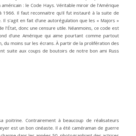
 américain : le Code Hays. Véritable miroir de l’Amérique
966. Il faut reconnaitre qu’il fut instauré à la suite de
Il s’agit en fait d’une autorégulation que les « Majors »
de l’État, donc une censure utile. Néanmoins, ce code est
ibond d’une Amérique qui aime pourtant comme partout
on, du moins sur les écrans. À partir de la prolifération des
ent suite aux coups de boutoirs de notre bon ami Russ
a poitrine. Contrairement à beaucoup de réalisateurs
Meyer est un bon cinéaste. Il a été caméraman de guerre
charme dans les années 50, photographiant des actrices