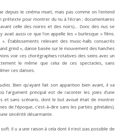
ique depuis le cinéma muet, mais pas comme on l’entend
ral un prétexte pour montrer du nu à l’écran ; documentaires
s (avant celle des noires et des noirs)… Donc des nus se
 avait aussi ce que l’on appelle les « burlesque » films.
 ». Établissements relevant des music-halls consacrés
nd grind », danse basée sur le mouvement des hanches
vions voir ces chorégraphies rotatives des seins avec un
ctement le même que celui de ces spectacles, sans
ilmer ces danses.
udies
. Bien qu’ayant fait son apparition bien avant, il va
ù l’argument principal est de raconter les joies d’une
ses et sans scénario, dont le but avoué était de montrer
mes de l’époque, c’est-à-dire sans les parties génitales).
d’une sincérité désarmante.
oft. Il y a une raison à cela dont il n’est pas possible de