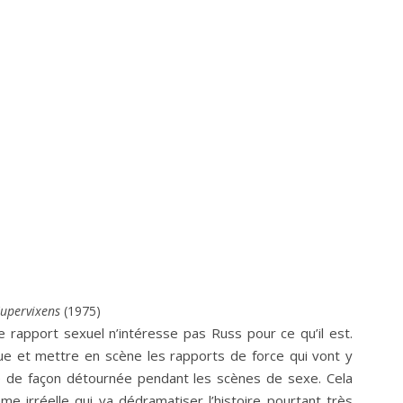
Supervixens
(1975)
rapport sexuel n’intéresse pas Russ pour ce qu’il est.
ue et mettre en scène les rapports de force qui vont y
e de façon détournée pendant les scènes de sexe. Cela
irréelle qui va dédramatiser l’histoire pourtant très