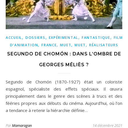
,
,
,
,
ACCUEIL
DOSSIERS
EXPÉRIMENTAL
FANTASTIQUE
FILMS
,
,
,
,
D'ANIMATION
FRANCE
MUET
MUET
RÉALISATEURS
SEGUNDO DE CHOMÓN : DANS L’OMBRE DE
GEORGES MÉLIÈS ?
Segundo de Chomón (1870-1927) était un coloriste
espagnol, spécialiste des effets spéciaux. Il œuvra
principalement dans le genre des scènes à trucs et des
fééries propres aux débuts du cinéma. Aujourd’hui, où l’on
a tendance à retenir la hiérarchie définie…
Par
Mamaragan
14 décembre 2021