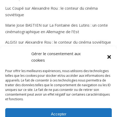
Luc Coupé
sur
Alexandre Rou : le conteur du cinéma
soviétique
Marie Jose BASTIEN
sur
La Fontaine des Lutins : un conte
cinématographique en Allemagne de l’Est
ALGISI
sur
Alexandre Rou : le conteur du cinéma soviétique
Gérer le consentement aux
cookies
Pour offrir les meilleures expériences, nous utilisons des technologies
telles que les cookies pour stocker et/ou accéder aux informations des
appareils. Le fait de consentir à ces technologies nous permettra de
traiter des données telles que le comportement de navigation ou les ID
uniques sur ce site. Le fait de ne pas consentir ou de retirer son
consentement peut avoir un effet négatif sur certaines caractéristiques
et fonctions.
Thème Bard par
WP Royal
.
Accueil
A propos de l’Arène d’Airain
Mentions légales
Accepter
Me contacter
Hébergé par Webchezmoi