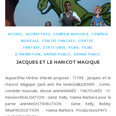
,
,
,
ACCUEIL
AUTRES PAYS
COMÉDIE MUSICALE
COMÉDIE
,
,
MUSICALE
CONTES-FANTASY
CONTES-
,
,
,
FANTASY
ETATS-UNIS
FILMS
FILMS
,
,
D'ANIMATION
GRAND PUBLIC
GRAND PUBLIC
JACQUES ET LE HARICOT MAGIQUE
Aujourd’hui l’Arène d’Airain propose : TITRE : Jacques et le
Haricot Magique (Jack and the beanstalk)GENRE : Conte,
comédie musicale, dessin animéANNÉE : 1967DURÉE : 51
minutesREALISATION : Gene Kelly, Hanna-Barbera pour la
partie animéeDISTRIBUTION : Gene Kelly, Bobby
RihaPRODUCTION : Hanna-Barbera ProductionsPAYS :