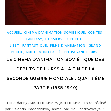
,
,
ACCUEIL
CINÉMA D'ANIMATION SOVIÉTIQUE
CONTES-
,
,
FANTASY
DOSSIERS
EUROPE DE
,
,
,
L'EST
FANTASTIQUE
FILMS D'ANIMATION
GRAND
,
,
,
,
PUBLIC
MUET
NON CLASSÉ
PROPAGANDE
URSS
LE CINÉMA D’ANIMATION SOVIÉTIQUE DES
DÉBUTS DE L’URSS À LA FIN DE LA
SECONDE GUERRE MONDIALE : QUATRIÈME
PARTIE (1938-1940)
–Little daring (МАЛЕНЬКИЙ-УДАЛЕНЬКИЙ), 1938, réalisé
par Valentin Kadochnikov, animé par Ye. Piotrovskaya, S.