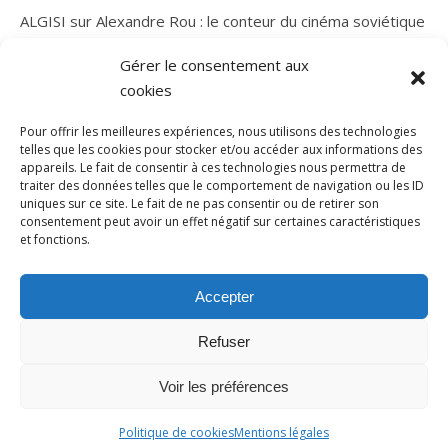
ALGISI
sur
Alexandre Rou : le conteur du cinéma soviétique
Gérer le consentement aux
cookies
Pour offrir les meilleures expériences, nous utilisons des technologies
telles que les cookies pour stocker et/ou accéder aux informations des
appareils. Le fait de consentir à ces technologies nous permettra de
traiter des données telles que le comportement de navigation ou les ID
uniques sur ce site. Le fait de ne pas consentir ou de retirer son
consentement peut avoir un effet négatif sur certaines caractéristiques
et fonctions.
Thème Bard par
WP Royal
.
Accueil
A propos de l’Arène d’Airain
Mentions légales
Accepter
Me contacter
Hébergé par Webchezmoi
Refuser
Voir les préférences
HAUT DE PAGE
Politique de cookies
Mentions légales