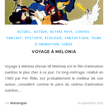
,
,
,
ACCUEIL
AUTEUR
AUTRES PAYS
CONTES-
,
,
,
,
FANTASY
DYSTOPIE
ECOLOGIE
FANTASTIQUE
FILMS
,
D'ANIMATION
SUÈDE
VOYAGE À MELONIA
Voyage à Melonia (Resan till Melonia) est le film d’animation
suédois le plus cher à ce jour. Ce long-métrage, réalisé en
1989 par Per Åhlin, est probablement le meilleur de son
auteur, considéré comme le père du cinéma d’animation
suédois.…
Par
Mamaragan
16 septembre 2022