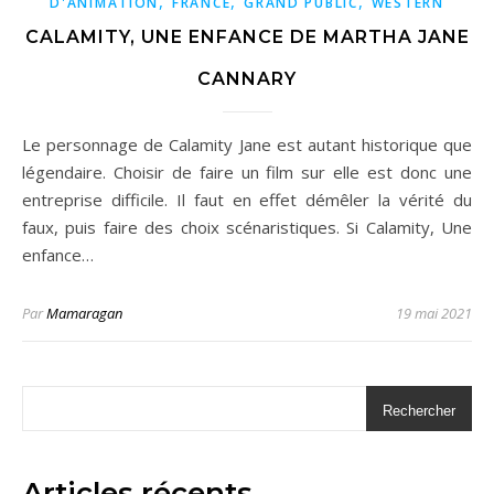
,
,
,
D'ANIMATION
FRANCE
GRAND PUBLIC
WESTERN
CALAMITY, UNE ENFANCE DE MARTHA JANE
CANNARY
Le personnage de Calamity Jane est autant historique que
légendaire. Choisir de faire un film sur elle est donc une
entreprise difficile. Il faut en effet démêler la vérité du
faux, puis faire des choix scénaristiques. Si Calamity, Une
enfance…
Par
Mamaragan
19 mai 2021
Rechercher
Articles récents