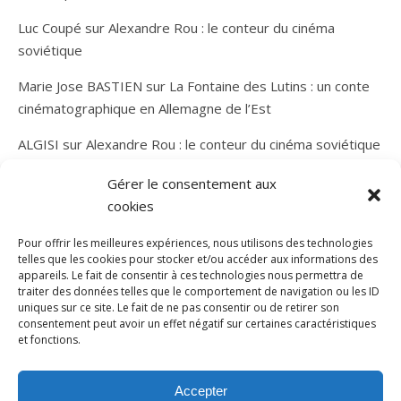
Luc Coupé
sur
Alexandre Rou : le conteur du cinéma
soviétique
Marie Jose BASTIEN
sur
La Fontaine des Lutins : un conte
cinématographique en Allemagne de l’Est
ALGISI
sur
Alexandre Rou : le conteur du cinéma soviétique
Gérer le consentement aux
cookies
Pour offrir les meilleures expériences, nous utilisons des technologies
telles que les cookies pour stocker et/ou accéder aux informations des
appareils. Le fait de consentir à ces technologies nous permettra de
traiter des données telles que le comportement de navigation ou les ID
uniques sur ce site. Le fait de ne pas consentir ou de retirer son
consentement peut avoir un effet négatif sur certaines caractéristiques
et fonctions.
Thème Bard par
WP Royal
.
Accueil
A propos de l’Arène d’Airain
Mentions légales
Accepter
Me contacter
Hébergé par Webchezmoi