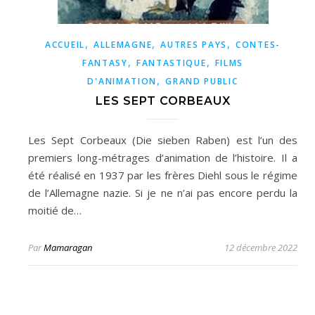
,
,
,
ACCUEIL
ALLEMAGNE
AUTRES PAYS
CONTES-
,
,
FANTASY
FANTASTIQUE
FILMS
,
D'ANIMATION
GRAND PUBLIC
LES SEPT CORBEAUX
Les Sept Corbeaux (Die sieben Raben) est l’un des
premiers long-métrages d’animation de l’histoire. Il a
été réalisé en 1937 par les frères Diehl sous le régime
de l’Allemagne nazie. Si je ne n’ai pas encore perdu la
moitié de…
Par
Mamaragan
12 décembre 2022