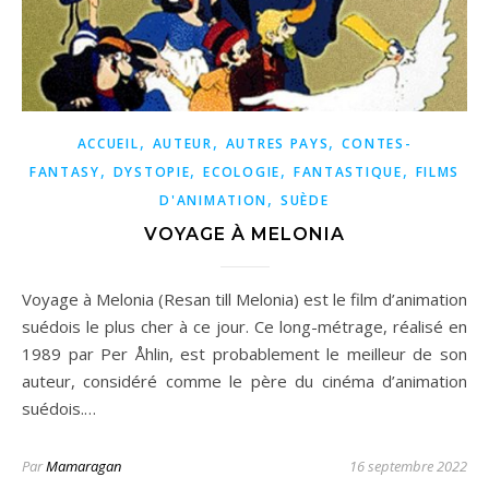
,
,
,
ACCUEIL
AUTEUR
AUTRES PAYS
CONTES-
,
,
,
,
FANTASY
DYSTOPIE
ECOLOGIE
FANTASTIQUE
FILMS
,
D'ANIMATION
SUÈDE
VOYAGE À MELONIA
Voyage à Melonia (Resan till Melonia) est le film d’animation
suédois le plus cher à ce jour. Ce long-métrage, réalisé en
1989 par Per Åhlin, est probablement le meilleur de son
auteur, considéré comme le père du cinéma d’animation
suédois.…
Par
Mamaragan
16 septembre 2022